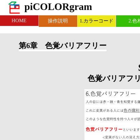
piCOLORgram
HOME
操作説明
1.カラーコード
2.色
第6章 色覚バリアフリー
色覚バリアフ