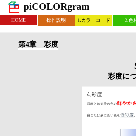
piCOLORgram
HOME
操作説明
1.カラーコード
2.色
第4章 彩度
彩度に