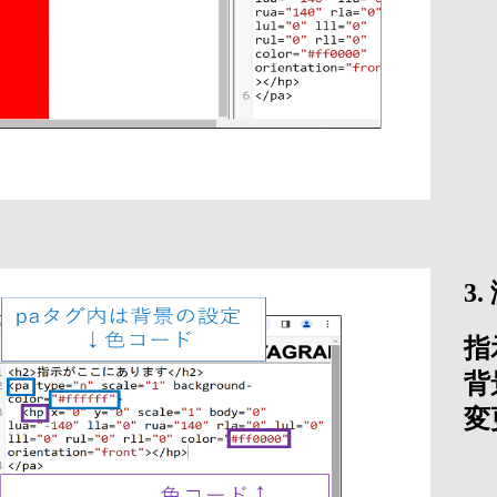
3
指
背
変