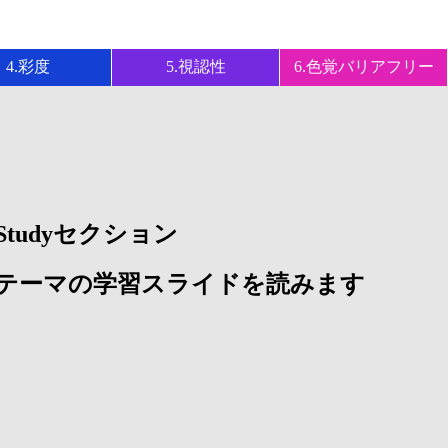
4.彩度
5.視認性
6.色覚バリアフリー
. Studyセクション
テーマの学習スライドを読みます