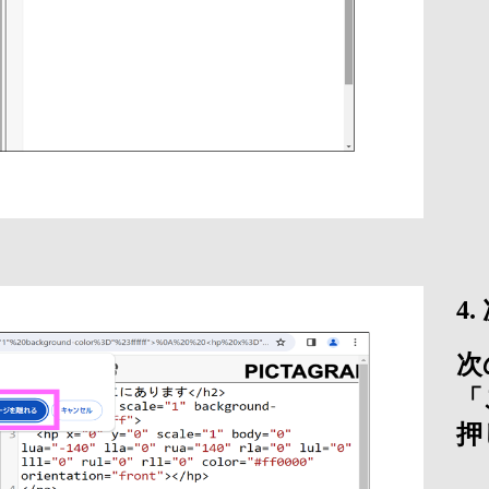
4
次
「
押