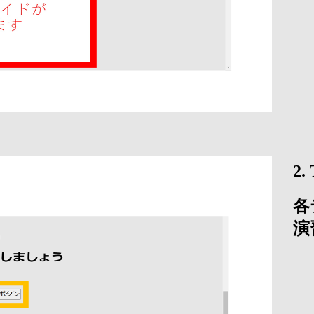
2
各
演