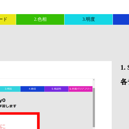
ード
2.色相
3.明度
1
各